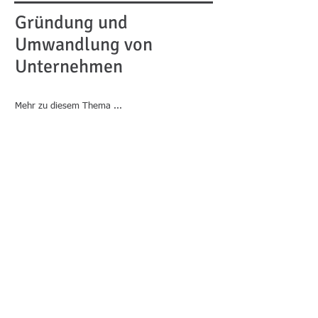
Gründung und
Umwandlung von
Unternehmen
Mehr zu diesem Thema ...
Vorsorgevollmacht und
Patientenverfügung
Mehr zu diesem Thema ...
Termin zur Beratung
©
2006-2026
Notar Dr. Schwarz